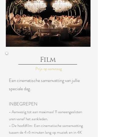
Film
Prijs op aanvraag
Een cinematische samenvatting van jullie
speciale dag.
INBEGREPEN
-
Aanwezig tot aan maximaal 11 aaneengesloten
uren vanaf het aankleden.
- De hoofdfilm: Een cinematische samenvatting
tussen de 4-6 minuten lang op muziek en in
4K