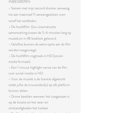
INBEGREPEN
- Samen met mijn second shooter
aanwezig
tot aan maximaal 11 aaneengesloten uren
vanaf het aankleden.
- De hoofdfilm: Een cinematische
samenvatting tussen de 5-6 minuten lang op
muziek en in 4K kwaliteit geleverd.
- Geloftes kunnen als extra optie aan de film
worden toegevoegd.
- De hoofdfilm nogmaals in HD (social-
media formaat).
- Een 1 minuut highlight versie van de film
voor social-media in HD.
- Voor de muziek is de licentie afgekocht
zodat jullie de trouwvideo(s)
op elk platform
kunnen delen.
- D
rone beelden wanneer het toegestaan is
op de locatie en het weer en
omstandigheden het toelaat.