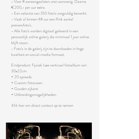
- Voor 8 aaneengesloten uren aanwezig. Daarna
€200,- per uur extra.
- Een selectie van 350 foto's zorgvuldig bewerkt.
- Vaak al binnen 48 uur een flink aantal
previewfoto's.
- Alle foto's worden digitaal geleverd in een
persoonlijk online galerij die minimaal 1 jaar online
blijft staan.
- Foto's in de gal
erij zijn te downloaden in hoge
kwaliteit en social-media formaat.
Eindproduct: Fysiek luxe verticaal fotoalbum van
30x22cm
+ 20 spreads.
+ Custom fotocover.
+ Gouden zijkant.
+ Uitbreidingsmogelijkheden.
Klik hier om direct contact op te nemen