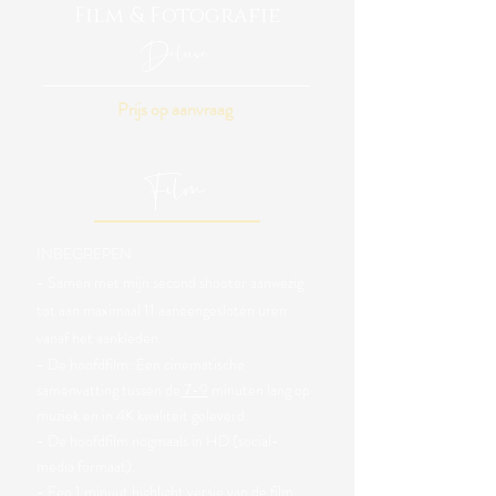
Film & Fotografie
Deluxe
Prijs op aanvraag
Film
INBEGREPEN
- Samen met mijn second shooter
aanwezig
tot aan maximaal 11 aaneengesloten uren
vanaf het aankleden.
- De hoofdfilm: Een cinematische
samenvatting tussen de
7-9
minuten lang op
muziek en in 4K kwaliteit geleverd.
- De hoofdfilm nogmaals in HD (social-
media formaat).
- Een 1 minuut highlight versie van de film