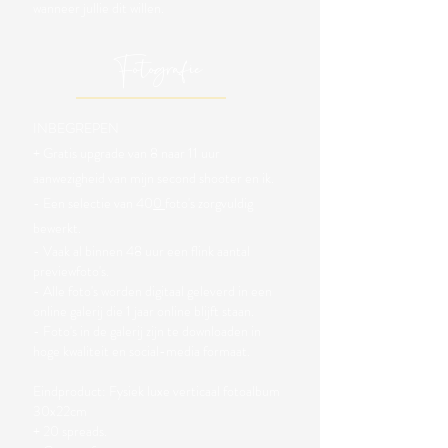
wanneer jullie dit willen.
Fotografie
INBEGREPEN
+ Gratis upgrade van 8 naar 11 uur
aanwezigheid van mijn second shooter en ik.
- Een selectie van 40
0
foto's zorgvuldig
bewerkt.
- Vaak al binnen 48 uur een flink aantal
previewfoto's.
- Alle foto's worden digitaal geleverd in een
online galerij die 1 jaar online blijft staan.
- Foto's in de galerij zijn te downloaden in
hoge kwaliteit en social-media formaat.
Eindproduct: Fysiek luxe verticaal fotoalbum
30x22cm
+ 20 spreads.