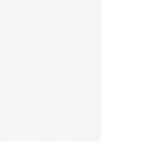
voor social-media in HD.
- Voor de muziek is de licentie afgekocht
zodat jullie de trouwvideo(s)
op elk platform
kunnen delen.
- D
rone beelden wanneer het toegestaan is
op de locatie en het weer en
omstandigheden het toelaat.
- De film upload ik onder een verborgen link
op YouTube zodat jullie
de film makkelijk
terug kunnen kijken en delen.
- De film en foto bestanden worden digitaal
aangeboden om te downloaden en ook op
een USB stick geleverd.
+ Speeches: Tot aan 5 speeches in zijn
geheel gefilmd en als aparte clips geleverd.
+ Ceremonie: De ceremonie in zijn geheel
gefilmd en als een aparte clip geleverd.
+ Geloftes: Jullie geloftes kunnen zonder
extra kosten over de film te horen zijn