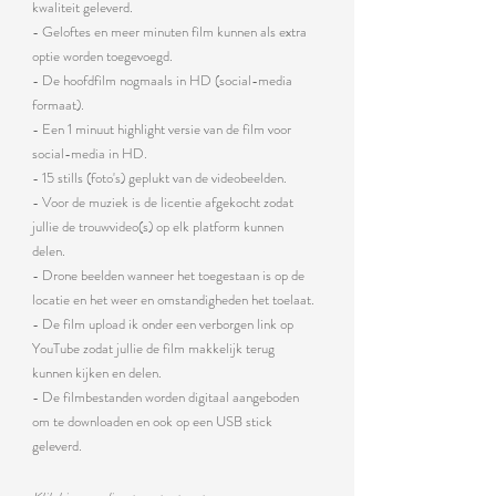
kwaliteit geleverd.
- Geloftes en meer minuten film k
unnen als extra
optie worden toegevoegd.
- De hoofdfilm nogmaals in HD (social-media
formaat).
- Een 1 minuut highlight versie van de film voor
social-media in HD.
- 15 stills (foto's) geplukt van de videobeelden.
- Voor de muziek is de licentie afgekocht zodat
jullie de trouwvideo(
s)
op elk platform kunnen
delen.
- D
rone beelden wa
nneer het toegesta
an is op de
locatie en het weer en omstandigheden het toelaat.
- De film upload ik onder een verborgen link op
YouTube zodat jullie
de film makkelijk terug
kunnen kijken en delen.
- De filmbestanden worden digitaal aangeboden
om te downloaden en ook op een USB stick
geleverd.