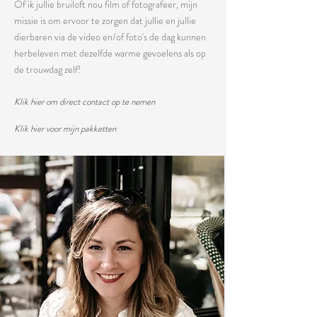
Of ik jullie bruiloft nou film of fotografeer, mijn
missie is om ervoor te zorgen dat jullie en jullie
dierbaren via de video en/of
foto's
de dag kunnen
herbeleven met dezelfde warme gevoelens als op
de trouwdag zelf!
Klik hier om direct contact op te nemen
Klik hier voor mijn pakketten