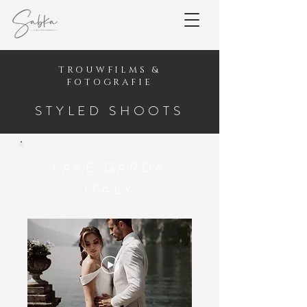
TROUWFILMS &
FOTOGRAFIE
STYLED SHOOTS
LAKE GARDA
ITALY